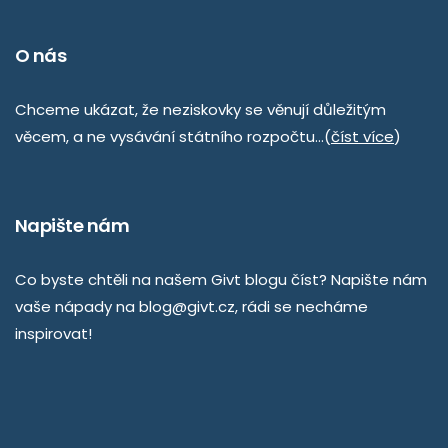
O nás
Chceme ukázat, že neziskovky se věnují důležitým
věcem, a ne vysávání státního rozpočtu…(
číst více
)
Napište nám
Co byste chtěli na našem Givt blogu číst? Napište nám
vaše nápady na
blog@givt.cz
, rádi se necháme
inspirovat!