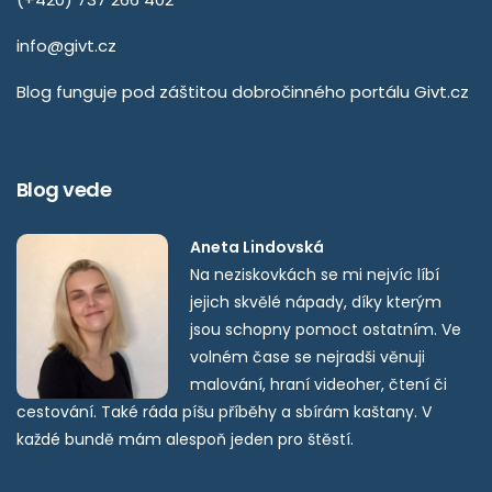
info@givt.cz
Blog funguje pod záštitou dobročinného portálu
Givt.cz
Blog vede
Aneta Lindovská
Na neziskovkách se mi nejvíc líbí
jejich skvělé nápady, díky kterým
jsou schopny pomoct ostatním. Ve
volném čase se nejradši věnuji
malování, hraní videoher, čtení či
cestování. Také ráda píšu příběhy a sbírám kaštany. V
každé bundě mám alespoň jeden pro štěstí.