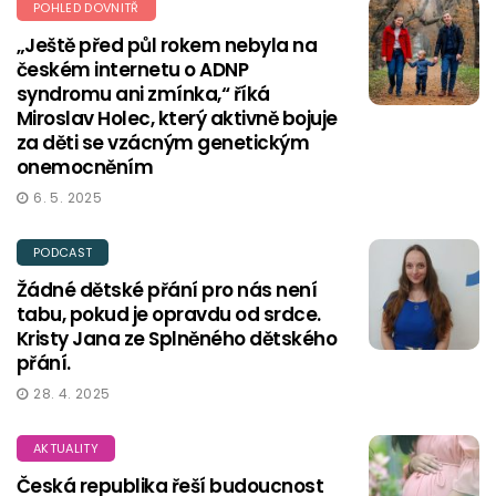
POHLED DOVNITŘ
„Ještě před půl rokem nebyla na
českém internetu o ADNP
syndromu ani zmínka,“ říká
Miroslav Holec, který aktivně bojuje
za děti se vzácným genetickým
onemocněním
6. 5. 2025
PODCAST
Žádné dětské přání pro nás není
tabu, pokud je opravdu od srdce.
Kristy Jana ze Splněného dětského
přání.
28. 4. 2025
AKTUALITY
Česká republika řeší budoucnost