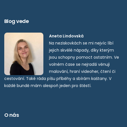
Blog vede
Aneta Lindovská
Na neziskovkách se mi nejvíc líbí
jejich skvělé nápady, díky kterým
jsou schopny pomoct ostatním. Ve
volném čase se nejradši věnuji
malování, hraní videoher, čtení či
cestování. Také ráda píšu příběhy a sbírám kaštany. V
každé bundě mám alespoň jeden pro štěstí.
O nás