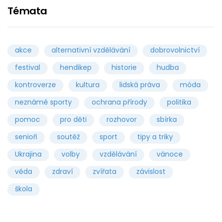
Témata
akce
alternativní vzdělávání
dobrovolnictví
festival
hendikep
historie
hudba
kontroverze
kultura
lidská práva
móda
neznámé sporty
ochrana přírody
politika
pomoc
pro děti
rozhovor
sbírka
senioři
soutěž
sport
tipy a triky
Ukrajina
volby
vzdělávání
vánoce
věda
zdraví
zvířata
závislost
škola