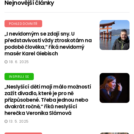
Nejnovější články
POHLED DOVNITŘ
„I nevidomým se zdají sny. U
představivosti vždy ztroskotám na
podobě člověka,“ říká nevidomý
masér Karel Giebisch
18. 6. 2025
INSPIRUJ SE
„Neslyšící děti mají málo možností
zažít divadlo, které je pro ně
přizpůsobené. Třeba jednou nebo
dvakrát ročně,“ říká neslyšící
herečka Veronika Slámová
13. 5. 2025