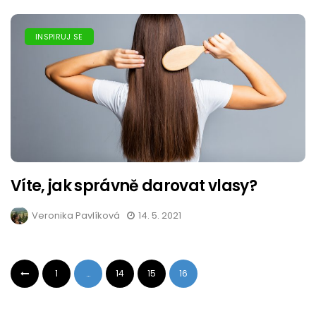
INSPIRUJ SE
Víte, jak správně darovat vlasy?
Veronika Pavlíková
14. 5. 2021
1
…
14
15
16