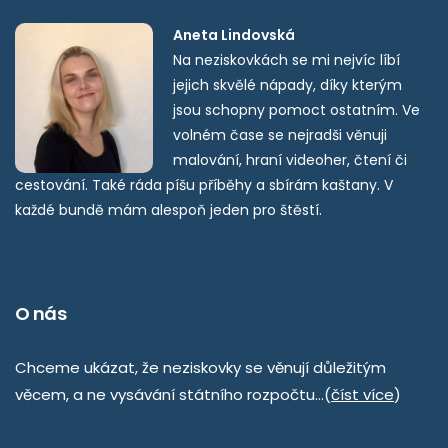
Aneta Lindovská
Na neziskovkách se mi nejvíc líbí
jejich skvělé nápady, díky kterým
jsou schopny pomoct ostatním. Ve
volném čase se nejradši věnuji
malování, hraní videoher, čtení či
cestování. Také ráda píšu příběhy a sbírám kaštany. V
každé bundě mám alespoň jeden pro štěstí.
O nás
Chceme ukázat, že neziskovky se věnují důležitým
věcem, a ne vysávání státního rozpočtu…(
číst více
)