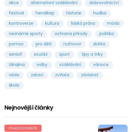
akce
alternativní vzdělávání
dobrovolnictví
festival
hendikep
historie
hudba
kontroverze
kultura
lidská práva
móda
neznámé sporty
ochrana přírody
politika
pomoc
pro děti
rozhovor
sbírka
senioři
soutěž
sport
tipy a triky
Ukrajina
volby
vzdělávání
vánoce
věda
zdraví
zvířata
závislost
škola
Nejnovější články
POHLED DOVNITŘ