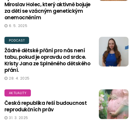
Miroslav Holec, který aktivně bojuje
za děti se vzácným genetickým
onemocněním
6. 5. 2025
PODCAST
Žádné dětské přání pro nás není
tabu, pokud je opravdu od srdce.
Kristy Jana ze Splněného dětského
přání.
28. 4. 2025
AKTUALITY
Česká republika řeší budoucnost
reprodukčních práv
31. 3. 2025