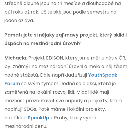
středně dlouhé jsou na tři měsíce a dlouhodobé na
půl roku až rok. Učitelské jsou podle semestru na
jeden až dva.
Pamatujete si nějaký zajímavý projekt, který sklidil
úspěch na mezinárodní úrovni?
Michaela
: Projekt EDISON, který jsme měli u nás v ČR,
byl známý i na mezinárodní úrovni a mělo o něj zájem
hodně stážistů. Dále například zřizuji
YouthSpeak
Forum
se svým týmem. Jedná se o akci, která je
zaměřená na lokální rozvoj lidí. Mladí lidé mají
možnost prezentovat své nápady a projekty, které
naplňují SDGs. Poté máme i lokální projekty,
například
SpeakUp
z Prahy, který vyhrál
mezinárodní cenu.