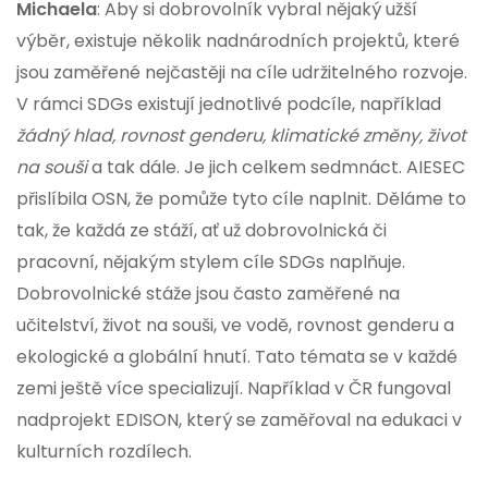
Michaela
: Aby si dobrovolník vybral nějaký užší
výběr, existuje několik nadnárodních projektů, které
jsou zaměřené nejčastěji na cíle udržitelného rozvoje.
V rámci SDGs existují jednotlivé podcíle, například
žádný hlad, rovnost genderu, klimatické změny, život
na souši
a tak dále. Je jich celkem sedmnáct. AIESEC
přislíbila OSN, že pomůže tyto cíle naplnit. Děláme to
tak, že každá ze stáží, ať už dobrovolnická či
pracovní, nějakým stylem cíle SDGs naplňuje.
Dobrovolnické stáže jsou často zaměřené na
učitelství, život na souši, ve vodě, rovnost genderu a
ekologické a globální hnutí. Tato témata se v každé
zemi ještě více specializují. Například v ČR fungoval
nadprojekt EDISON, který se zaměřoval na edukaci v
kulturních rozdílech.