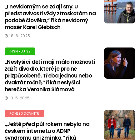
„I nevidomým se zdají sny. U
představivosti vždy ztroskotám na
podobě člověka,“ říká nevidomý
masér Karel Giebisch
18. 6. 2025
INSPIRUJ SE
„Neslyšící děti mají málo možností
zažít divadlo, které je pro ně
přizpůsobené. Třeba jednou nebo
dvakrát ročně,“ říká neslyšící
herečka Veronika Slámová
13. 5. 2025
POHLED DOVNITŘ
„Ještě před půl rokem nebyla na
českém internetu o ADNP
syndromu ani zmínka,“ říká