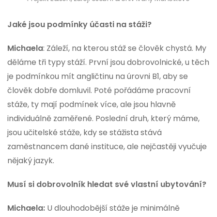
Jaké jsou podmínky účasti na stáži?
Michaela
: Záleží, na kterou stáž se člověk chystá. My
děláme tři typy stáží. První jsou dobrovolnické, u těch
je podmínkou mít angličtinu na úrovni B1, aby se
člověk dobře domluvil. Poté pořádáme pracovní
stáže, ty mají podmínek více, ale jsou hlavně
individuálně zaměřené. Poslední druh, který máme,
jsou učitelské stáže, kdy se stážista stává
zaměstnancem dané instituce, ale nejčastěji vyučuje
nějaký jazyk.
Musí si dobrovolník hledat své vlastní ubytování?
Michaela:
U dlouhodobější stáže je minimálně