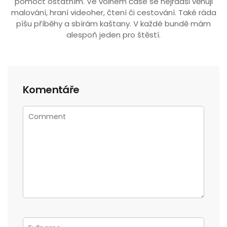
pomoct ostatním. Ve volném čase se nejradši věnuji
malování, hraní videoher, čtení či cestování. Také ráda
píšu příběhy a sbírám kaštany. V každé bundě mám
alespoň jeden pro štěstí.
Komentáře