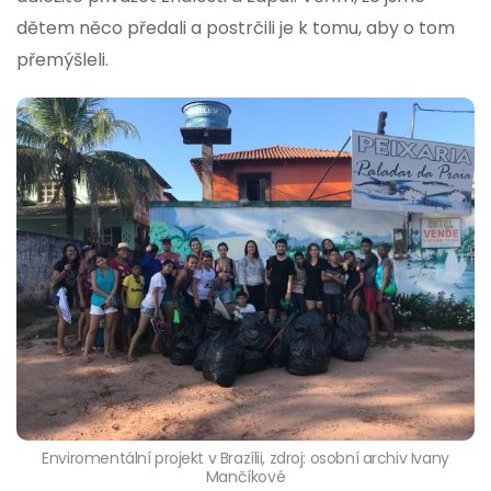
dětem něco předali a postrčili je k tomu, aby o tom
přemýšleli.
Enviromentální projekt v Brazílii, zdroj: osobní archiv Ivany
Mančíkové