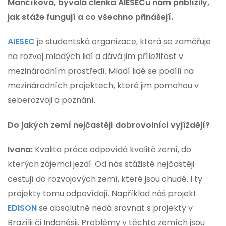
Mančíková, bývalá členka AIESECu nám přiblížily,
jak stáže fungují a co všechno přinášejí.
AIESEC
je studentská organizace, která se zaměřuje
na rozvoj mladých lidí a dává jim příležitost v
mezinárodním prostředí. Mladí lidé se podílí na
mezinárodních projektech, které jim pomohou v
seberozvoji a poznání.
Do jakých zemí nejčastěji dobrovolníci vyjíždějí?
Ivana:
Kvalita práce odpovídá kvalitě zemí, do
kterých zájemci jezdí. Od nás stážisté nejčastěji
cestují do rozvojových zemí, které jsou chudé. I ty
projekty tomu odpovídají. Například náš projekt
EDISON
se absolutně nedá srovnat s projekty v
Brazílii či Indonésii. Problémy v těchto zemích jsou