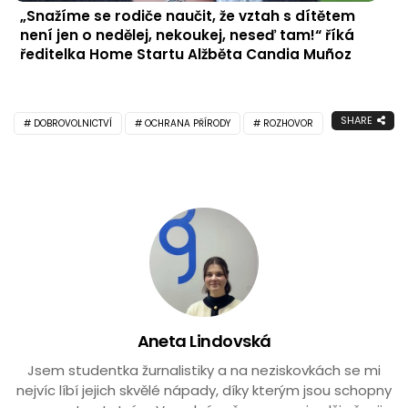
„Snažíme se rodiče naučit, že vztah s dítětem
není jen o nedělej, nekoukej, neseď tam!“ říká
ředitelka Home Startu Alžběta Candia Muñoz
SHARE
DOBROVOLNICTVÍ
OCHRANA PŘÍRODY
ROZHOVOR
Aneta Lindovská
Jsem studentka žurnalistiky a na neziskovkách se mi
nejvíc líbí jejich skvělé nápady, díky kterým jsou schopny