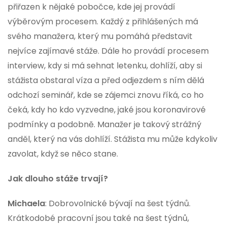
přiřazen k nějaké pobočce, kde jej provádí
výběrovým procesem. Každý z přihlášených má
svého manažera, který mu pomáhá představit
nejvíce zajímavé stáže. Dále ho provádí procesem
interview, kdy si má sehnat letenku, dohlíží, aby si
stážista obstaral víza a před odjezdem s ním dělá
odchozí seminář, kde se zájemci znovu říká, co ho
čeká, kdy ho kdo vyzvedne, jaké jsou koronavirové
podmínky a podobně. Manažer je takový strážný
anděl, který na vás dohlíží. Stážista mu může kdykoliv
zavolat, když se něco stane.
Jak dlouho stáže trvají?
Michaela
: Dobrovolnické bývají na šest týdnů.
Krátkodobé pracovní jsou také na šest týdnů,