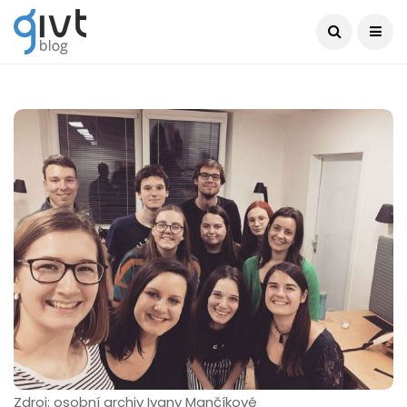
Zdroj: osobní archiv Ivany Mančíkové