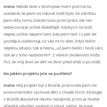
Ivana
: Někde dole v životopise mám pod čarou
uvedené, že jsem na takové stáži byla. Ze začátku
jsem díky tomu získala svou první práci, ale ten
seberozvoj je určitě důležitější. Kdybych na stáž
nejela, určitě nejsem tam, kde jsem teď. I o pět let
později si uvědomuji, co vše mi to dalo. Když řeším
nějakou situaci, tak si řeknu „
už jsem řešila i horší věci,
tak se z toho nezblázním
“. Z vlastní zkušenosti můžu
říct, že můj život se dělí na život před stáží a po stáži.
Na jakém projektu jste se podílela?
Ivana
: Můj projekt byl v Brazílii, pracovala jsem na
enviromentální výchově dětí z chudé čtvrti. Ekologie
v Brazílii absolutně nikoho nezajímá, proto je hodně
důležité přivážet znalosti a zápal. Věřím, že jsme