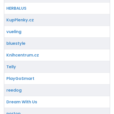
HERBALUS
KupPlenky.cz
vueling
bluestyle
Knihcentrum.cz
Telly
PlayGoSmart
reedog
Dream With Us
norton