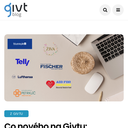
Z GIVTU
Co nového na Givtu: