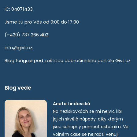
IČ: 04071433
Jsme tu pro Vás od 9:00 do 17:00
(+420) 737 266 402
info@givt.cz
Blog funguje pod záštitou dobročinného portálu
Givt.cz
Blog vede
Aneta Lindovská
Na neziskovkách se mi nejvíc líbí
jejich skvělé nápady, díky kterým
jsou schopny pomoct ostatním. Ve
volném čase se nejradši věnuji