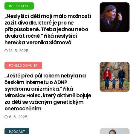
INSPIRUJ SE
„Neslyšící děti mají málo možností
zažít divadlo, které je pro ně
přizpůsobené. Třeba jednou nebo
dvakrát ročně,“ říká neslyšící
herečka Veronika Slámová
13. 5. 2025
POHLED DOVNITŘ
„Ještě před půl rokem nebyla na
českém internetu o ADNP
syndromu ani zmínka,“ říká
Miroslav Holec, který aktivně bojuje
za děti se vzácným genetickým
onemocněním
6. 5. 2025
PODCAST