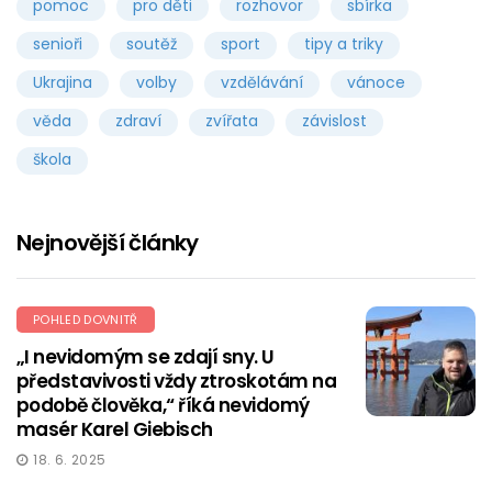
pomoc
pro děti
rozhovor
sbírka
senioři
soutěž
sport
tipy a triky
Ukrajina
volby
vzdělávání
vánoce
věda
zdraví
zvířata
závislost
škola
Nejnovější články
POHLED DOVNITŘ
„I nevidomým se zdají sny. U
představivosti vždy ztroskotám na
podobě člověka,“ říká nevidomý
masér Karel Giebisch
18. 6. 2025