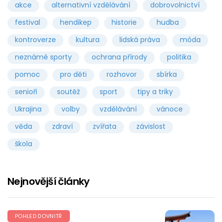
akce
alternativní vzdělávání
dobrovolnictví
festival
hendikep
historie
hudba
kontroverze
kultura
lidská práva
móda
neznámé sporty
ochrana přírody
politika
pomoc
pro děti
rozhovor
sbírka
senioři
soutěž
sport
tipy a triky
Ukrajina
volby
vzdělávání
vánoce
věda
zdraví
zvířata
závislost
škola
Nejnovější články
POHLED DOVNITŘ