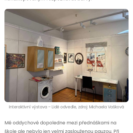
Interaktivní výstava – Lidé odvedle, zdroj: Michaela Vašková
Mé oddychové dopoledne mezi přednáškami na
škole ale nebylo jen velmi zaslouženou pauzou. Při