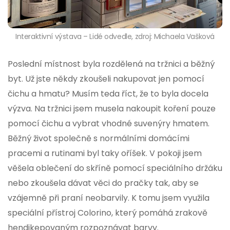
Interaktivní výstava – Lidé odvedle, zdroj: Michaela Vašková
Poslední místnost byla rozdělená na tržnici a běžný
byt. Už jste někdy zkoušeli nakupovat jen pomocí
čichu a hmatu? Musím teda říct, že to byla docela
výzva. Na tržnici jsem musela nakoupit koření pouze
pomocí čichu a vybrat vhodné suvenýry hmatem.
Běžný život společně s normálními domácími
pracemi a rutinami byl taky oříšek. V pokoji jsem
věšela oblečení do skříně pomocí speciálního držáku
nebo zkoušela dávat věci do pračky tak, aby se
vzájemně při praní neobarvily. K tomu jsem využila
speciální přístroj Colorino, který pomáhá zrakově
hendikepovaným rozpoznávat barvy.