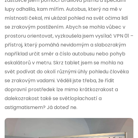
zastávce jsem pomocí braillova písma a speciální
lupy odhalila, kam mířím. Autobus, který na mě v
místnosti čekal, mi ukázal pohled na svět očima lidí
se zrakovým postižením. Abych se mohla vůbec v
prostoru orientovat, vyzkoušela jsem vysílač VPN 01 –
přístroj, který pomáhá nevidomým a slabozrakým
například určit směr a číslo autobusu nebo pohyb
eskalátorů v metru. Skrz tablet jsem se mohla na
svět podívat do okolí různými úhly pohledu člověka
se zrakovým vadami. Věděli jste třeba, že řídit
dopravní prostředek lze mimo krátkozrakost a
dalekozrakost také se světloplachostí a
astigmatismem? Já doteď ne.