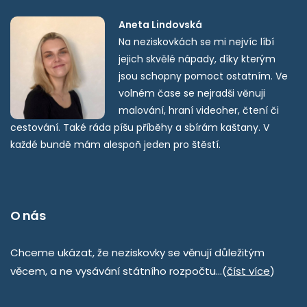
Aneta Lindovská
Na neziskovkách se mi nejvíc líbí
jejich skvělé nápady, díky kterým
jsou schopny pomoct ostatním. Ve
volném čase se nejradši věnuji
malování, hraní videoher, čtení či
cestování. Také ráda píšu příběhy a sbírám kaštany. V
každé bundě mám alespoň jeden pro štěstí.
O nás
Chceme ukázat, že neziskovky se věnují důležitým
věcem, a ne vysávání státního rozpočtu…(
číst více
)