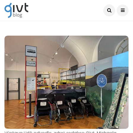
Výstava Lidé odvedle, zdroj: redakce Givt, Michaela