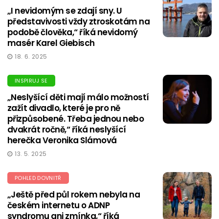
„I nevidomým se zdají sny. U
představivosti vždy ztroskotám na
podobě člověka,“ říká nevidomý
masér Karel Giebisch
18. 6. 2025
INSPIRUJ SE
„Neslyšící děti mají málo možností
zažít divadlo, které je pro ně
přizpůsobené. Třeba jednou nebo
dvakrát ročně,“ říká neslyšící
herečka Veronika Slámová
13. 5. 2025
POHLED DOVNITŘ
„Ještě před půl rokem nebyla na
českém internetu o ADNP
syndromu ani zmínka,“ říká