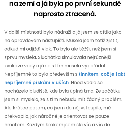
na zemi a já byla po první sekundě
naprosto ztracená.
V další místnosti bylo nádraží a já jsem se cítila jako
na opravdovém nástupišti. Musela jsem totiž zjistit,
odkud mi odjíždí vlak. To bylo ale těžší, než jsem si
zprvu myslela. Sluchátka simulovala nejrůznější
zvukové vady a já se s tím musela vypořádat.
Nepříjemné to bylo především s
tinnitem, což je fakt
nepříjemné pískání v uších
. Hned vedle se
nacházelo bludiště, kde byla úplná tma. Ze začátku
jsem si myslela, že s tím nebudu mít žádný problém.
Ale krátce potom, co jsem do něj vstoupila, mě
překvapilo, jak náročné je orientovat se pouze
hmatem. Každým krokem jsem šla víc a víc do