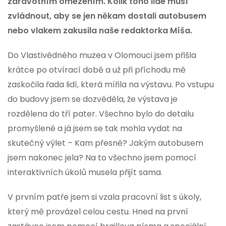
zdravotním omezením. Kolik toho lidé musí
zvládnout, aby se jen někam dostali autobusem
nebo vlakem zakusila naše redaktorka Míša.
Do Vlastivědného muzea v Olomouci jsem přišla
krátce po otvírací době a už při příchodu mě
zaskočila řada lidí, která mířila na výstavu. Po vstupu
do budovy jsem se dozvěděla, že výstava je
rozdělena do tří pater. Všechno bylo do detailu
promyšlené a já jsem se tak mohla vydat na
skutečný výlet – Kam přesně? Jakým autobusem
jsem nakonec jela? Na to všechno jsem pomocí
interaktivních úkolů musela přijít sama.
V prvním patře jsem si vzala pracovní list s úkoly,
který mě provázel celou cestu. Hned na první