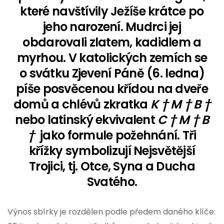
které navštívily Ježíše krátce po
jeho narození. Mudrci jej
obdarovali zlatem, kadidlem a
myrhou. V katolických zemích se
o svátku Zjevení Páně (6. ledna)
píše posvěcenou křídou na dveře
domů a chlévů zkratka
K † M † B †
nebo latinský ekvivalent
C † M † B
†
jako formule požehnání. Tři
křížky symbolizují Nejsvětější
Trojici, tj. Otce, Syna a Ducha
Svatého.
Výnos sbírky je rozdělen podle předem daného klíče: