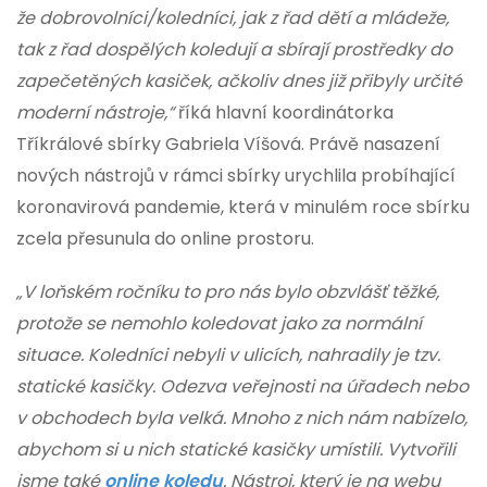
že dobrovolníci/koledníci, jak z řad dětí a mládeže,
tak z řad dospělých koledují a sbírají prostředky do
zapečetěných kasiček, ačkoliv dnes již přibyly určité
moderní nástroje,“
říká hlavní koordinátorka
Tříkrálové sbírky Gabriela Víšová. Právě nasazení
nových nástrojů v rámci sbírky urychlila probíhající
koronavirová pandemie, která v minulém roce sbírku
zcela přesunula do online prostoru.
„V loňském ročníku to pro nás bylo obzvlášť těžké,
protože se nemohlo koledovat jako za normální
situace. Koledníci nebyli v ulicích, nahradily je tzv.
statické kasičky. Odezva veřejnosti na úřadech nebo
v obchodech byla velká. Mnoho z nich nám nabízelo,
abychom si u nich statické kasičky umístili. Vytvořili
jsme také
online koledu
. Nástroj, který je na webu