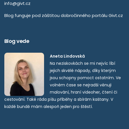
info@givt.cz
Blog funguje pod záštitou dobročinného portálu
Givt.cz
Blog vede
Aneta Lindovská
Na neziskovkách se mi nejvíc líbí
jejich skvělé nápady, díky kterým
jsou schopny pomoct ostatním. Ve
volném čase se nejradši věnuji
malování, hraní videoher, čtení či
cestování. Také ráda píšu příběhy a sbírám kaštany. V
každé bundě mám alespoň jeden pro štěstí.