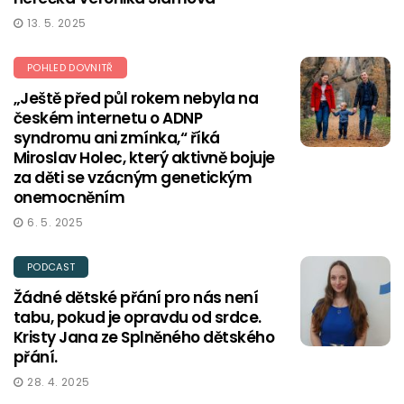
13. 5. 2025
POHLED DOVNITŘ
„Ještě před půl rokem nebyla na
českém internetu o ADNP
syndromu ani zmínka,“ říká
Miroslav Holec, který aktivně bojuje
za děti se vzácným genetickým
onemocněním
6. 5. 2025
PODCAST
Žádné dětské přání pro nás není
tabu, pokud je opravdu od srdce.
Kristy Jana ze Splněného dětského
přání.
28. 4. 2025