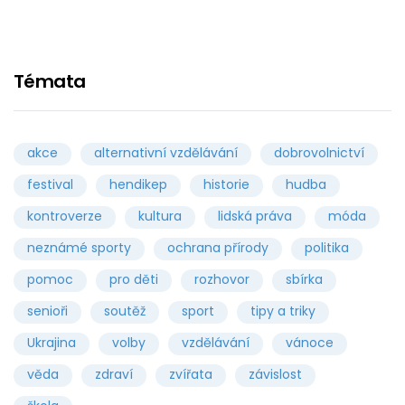
Témata
akce
alternativní vzdělávání
dobrovolnictví
festival
hendikep
historie
hudba
kontroverze
kultura
lidská práva
móda
neznámé sporty
ochrana přírody
politika
pomoc
pro děti
rozhovor
sbírka
senioři
soutěž
sport
tipy a triky
Ukrajina
volby
vzdělávání
vánoce
věda
zdraví
zvířata
závislost