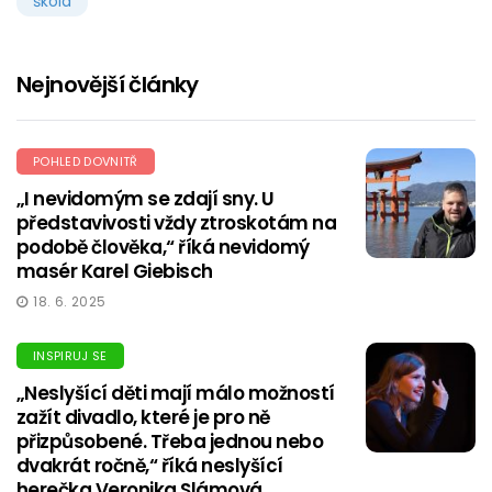
škola
Nejnovější články
POHLED DOVNITŘ
„I nevidomým se zdají sny. U
představivosti vždy ztroskotám na
podobě člověka,“ říká nevidomý
masér Karel Giebisch
18. 6. 2025
INSPIRUJ SE
„Neslyšící děti mají málo možností
zažít divadlo, které je pro ně
přizpůsobené. Třeba jednou nebo
dvakrát ročně,“ říká neslyšící
herečka Veronika Slámová