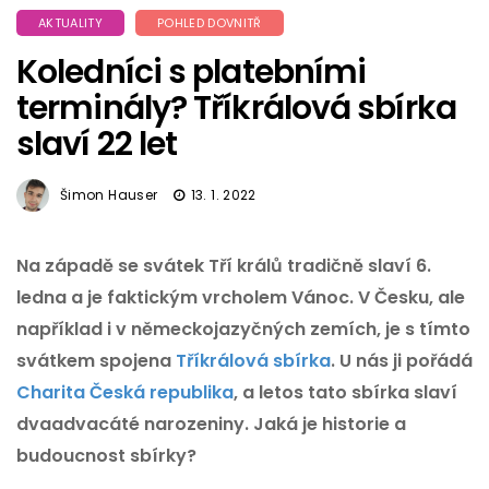
AKTUALITY
POHLED DOVNITŘ
Koledníci s platebními
terminály? Tříkrálová sbírka
slaví 22 let
Šimon Hauser
13. 1. 2022
Na
západě
se svátek Tří králů tradičně slaví 6.
ledna a je faktickým vrcholem Vánoc. V Česku, ale
například i v německojazyčných zemích, je s tímto
svátkem spojena
Tříkrálová sbírka
. U nás ji pořádá
Charita Česká republika
, a letos tato sbírka slaví
dvaadvacáté narozeniny. Jaká je historie a
budoucnost sbírky?