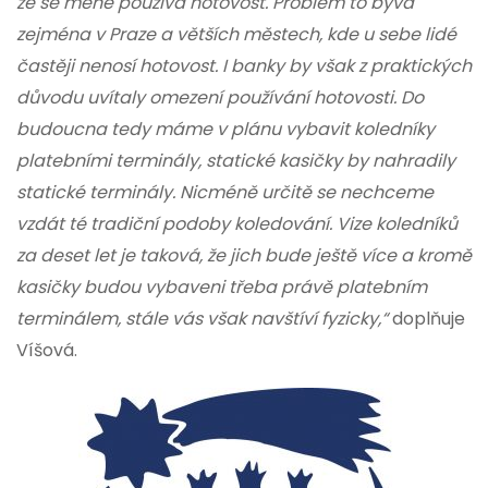
že se méně používá hotovost. Problém to bývá
zejména v Praze a větších městech, kde u sebe lidé
častěji nenosí hotovost. I banky by však z praktických
důvodu uvítaly omezení používání hotovosti. Do
budoucna tedy máme v plánu vybavit koledníky
platebními terminály, statické kasičky by nahradily
statické terminály. Nicméně určitě se nechceme
vzdát té tradiční podoby koledování. Vize koledníků
za deset let je taková, že jich bude ještě více a kromě
kasičky budou vybaveni třeba právě platebním
terminálem, stále vás však navštíví fyzicky,“
doplňuje
Víšová.