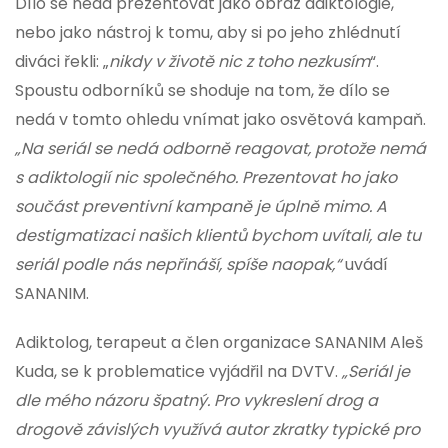
Dílo se nedá prezentovat jako obraz adiktologie,
nebo jako nástroj k tomu, aby si po jeho zhlédnutí
diváci řekli: „
nikdy v životě nic z toho nezkusím
“.
Spoustu odborníků se shoduje na tom, že dílo se
nedá v tomto ohledu vnímat jako osvětová kampaň.
„Na seriál se nedá odborně reagovat, protože nemá
s adiktologií nic společného. Prezentovat ho jako
součást preventivní kampaně je úplně mimo. A
destigmatizaci našich klientů bychom uvítali, ale tu
seriál podle nás nepřináší, spíše naopak,“
uvádí
SANANIM.
Adiktolog, terapeut a člen organizace SANANIM Aleš
Kuda, se k problematice vyjádřil na DVTV.
„Seriál je
dle mého názoru špatný. Pro vykreslení drog a
drogově závislých využívá autor zkratky typické pro