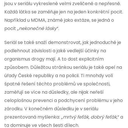
jsou v seriálu vykreslené velmi zveličeně a nepřesně.
Každá látka se zaměřuje jen na jeden konkrétní pocit.
Například u MDMA, známé jako extáze, se jedná o
pocit „
nekonečné lásky
“.
Seriál se také snaží demonstrovat, jak jednoduché je
podlehnout závislosti a jaké vedlejší účinky na
organismus drogy mají. A to dost explicitním
způsobem. Důležitou stránkou seriálu je také apel na
úřady České republiky a na policii. Ti mnohdy volí
špatné řešení těchto problémů ve společnosti,
zaměřují se více na důsledky, ale nijak neřeší
celoplošnou prevenci a podchycení problému v jeho
zárodku. V konečném důsledku je v seriálu
prezentovaná myšlenka: „
mrtvý feťák, dobrý feťák
,“ a
ta dominuje ve všech šesti dílech.