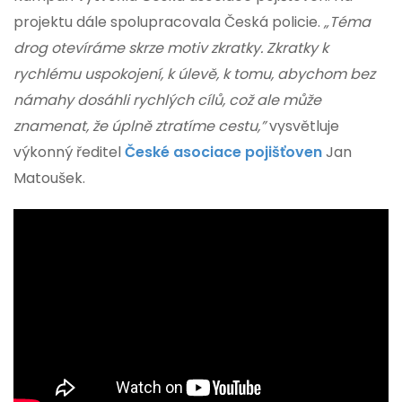
projektu dále spolupracovala Česká policie.
„Téma
drog otevíráme skrze motiv zkratky. Zkratky k
rychlému uspokojení, k úlevě, k tomu, abychom bez
námahy dosáhli rychlých cílů, což ale může
znamenat, že úplně ztratíme cestu,”
vysvětluje
výkonný ředitel
České asociace pojišťoven
Jan
Matoušek.