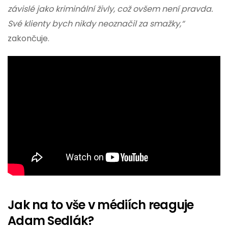
závislé jako kriminální živly, což ovšem není pravda.
Své klienty bych nikdy neoznačil za smažky,“
zakončuje.
Jak na to vše v médiích reaguje
Adam Sedlák?