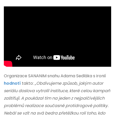
Organizace SANANIM snahu Adama Sedláka s ironií
hodnotí
takto:
„Obdivujeme způsob, jakým autor
seriálu doslova vytrolil instituce, které celou kampaň
zaštiťují. A poukázal tím na jeden z nejpalčivějších
problémů realizace současné protidrogové politiky.
Nebál se vzít na svá bedra přetěžkou roli toho, kdo