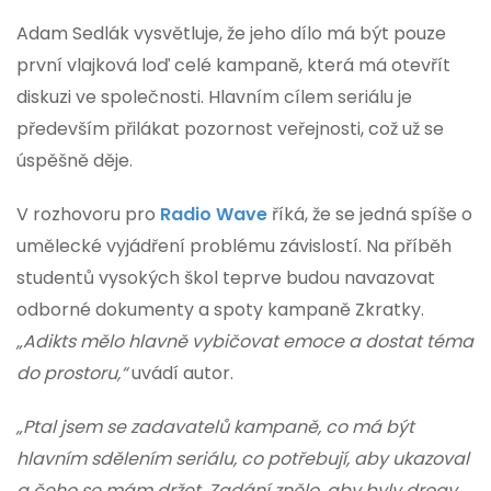
Adam Sedlák vysvětluje, že jeho dílo má být pouze
první vlajková loď celé kampaně, která má otevřít
diskuzi ve společnosti. Hlavním cílem seriálu je
především přilákat pozornost veřejnosti, což už se
úspěšně děje.
V rozhovoru pro
Radio Wave
říká, že se jedná spíše o
umělecké vyjádření problému závislostí. Na příběh
studentů vysokých škol teprve budou navazovat
odborné dokumenty a spoty kampaně Zkratky.
„Adikts mělo hlavně vybičovat emoce a dostat téma
do prostoru,“
uvádí autor.
„Ptal jsem se zadavatelů kampaně, co má být
hlavním sdělením seriálu, co potřebují, aby ukazoval
a čeho se mám držet. Zadání znělo, aby byly drogy