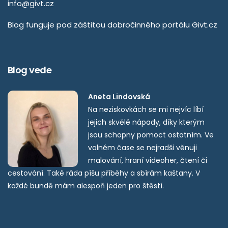
info@givt.cz
Blog funguje pod záštitou dobročinného portálu
Givt.cz
Blog vede
Aneta Lindovská
Na neziskovkách se mi nejvíc líbí
jejich skvělé nápady, díky kterým
jsou schopny pomoct ostatním. Ve
volném čase se nejradši věnuji
malování, hraní videoher, čtení či
cestování. Také ráda píšu příběhy a sbírám kaštany. V
každé bundě mám alespoň jeden pro štěstí.