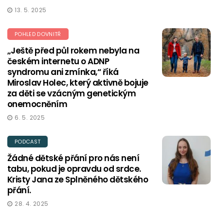
13. 5. 2025
POHLED DOVNITŘ
„Ještě před půl rokem nebyla na
českém internetu o ADNP
syndromu ani zmínka,“ říká
Miroslav Holec, který aktivně bojuje
za děti se vzácným genetickým
onemocněním
6. 5. 2025
PODCAST
Žádné dětské přání pro nás není
tabu, pokud je opravdu od srdce.
Kristy Jana ze Splněného dětského
přání.
28. 4. 2025