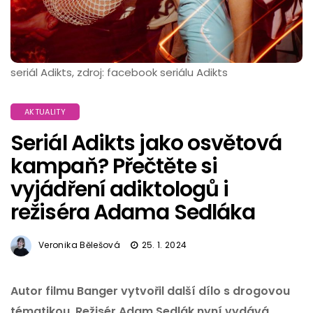
seriál Adikts, zdroj: facebook seriálu Adikts
AKTUALITY
Seriál Adikts jako osvětová
kampaň? Přečtěte si
vyjádření adiktologů i
režiséra Adama Sedláka
Veronika Bělešová
25. 1. 2024
Autor filmu Banger vytvořil další dílo s drogovou
tématikou. Režisér Adam Sedlák nyní vydává