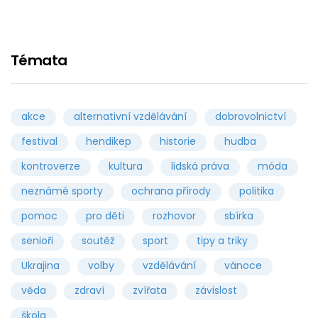
Témata
akce
alternativní vzdělávání
dobrovolnictví
festival
hendikep
historie
hudba
kontroverze
kultura
lidská práva
móda
neznámé sporty
ochrana přírody
politika
pomoc
pro děti
rozhovor
sbírka
senioři
soutěž
sport
tipy a triky
Ukrajina
volby
vzdělávání
vánoce
věda
zdraví
zvířata
závislost
škola