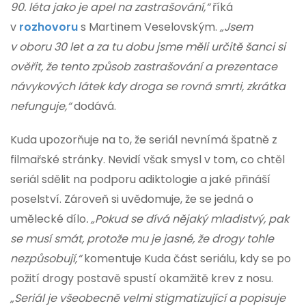
90. léta jako je apel na zastrašování,“
říká
v
rozhovoru
s Martinem Veselovským.
„Jsem
v oboru 30 let a za tu dobu jsme měli určitě šanci si
ověřit, že tento způsob zastrašování a prezentace
návykových látek kdy droga se rovná smrti, zkrátka
nefunguje,“
dodává.
Kuda upozorňuje na to, že seriál nevnímá špatně z
filmařské stránky. Nevidí však smysl v tom, co chtěl
seriál sdělit na podporu adiktologie a jaké přináší
poselství. Zároveň si uvědomuje, že se jedná o
umělecké dílo
. „Pokud se dívá nějaký mladistvý, pak
se musí smát, protože mu je jasné, že drogy tohle
nezpůsobují,“
komentuje Kuda část seriálu, kdy se po
požití drogy postavě spustí okamžitě krev z nosu.
„Seriál je všeobecně velmi stigmatizující a popisuje