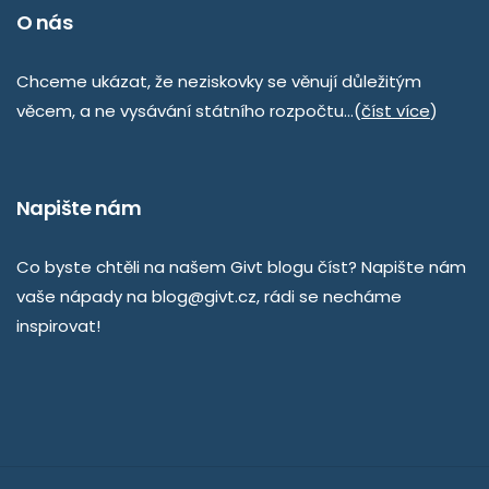
O nás
Chceme ukázat, že neziskovky se věnují důležitým
věcem, a ne vysávání státního rozpočtu…(
číst více
)
Napište nám
Co byste chtěli na našem Givt blogu číst? Napište nám
vaše nápady na
blog@givt.cz
, rádi se necháme
inspirovat!