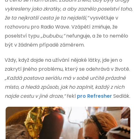
vykresleny jako zkratky, a aby zaznělo poselství toho,
že ta nejkratší cesta je ta nejdelší,“
vysvětluje v
rozhovoru pro Radio Wave. Vzápětí zmiňuje, že
poselství typu
„bububu,“
nefunguje, a že to nemělo
být v žádném případě záměrem.
Vždy, když dojde na užívání nějaké látky, jde jen o
zakrytí jiného problému, který se odehrává v životě.
„Každá postava seriálu má v sobě určité prázdné
místo, a hledá způsob, jak ho zaplnit, každý z nich
najde cestu v jiné droze,“
řekl
pro Refresher
Sedlák.