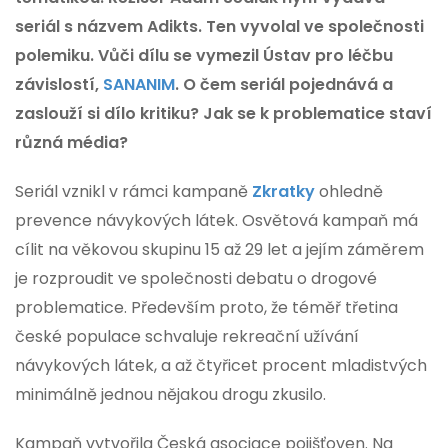
seriál s názvem Adikts. Ten vyvolal ve společnosti
polemiku. Vůči dílu se vymezil Ústav pro léčbu
závislostí,
SANANIM
. O čem seriál pojednává a
zaslouží si dílo kritiku? Jak se k problematice staví
různá média?
Seriál vznikl v rámci kampaně
Zkratky
ohledně
prevence návykových látek. Osvětová kampaň má
cílit na věkovou skupinu 15 až 29 let a jejím záměrem
je rozproudit ve společnosti debatu o drogové
problematice. Především proto, že téměř třetina
české populace schvaluje rekreační užívání
návykových látek, a až čtyřicet procent mladistvých
minimálně jednou nějakou drogu zkusilo.
Kampaň vytvořila Česká asociace pojišťoven. Na