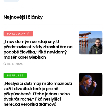
Nejnovější články
POHLED DOVNITŘ
„I nevidomým se zdají sny. U
představivosti vždy ztroskotám na
podobě člověka,“ říká nevidomý
masér Karel Giebisch
18. 6. 2025
INSPIRUJ SE
„Neslyšící děti mají málo možností
zažít divadlo, které je pro ně
přizpůsobené. Třeba jednou nebo
dvakrát ročně,“ říká neslyšící
herečka Veronika Slámová