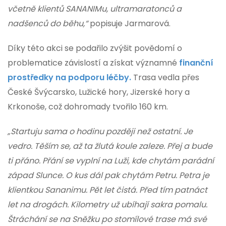
včetně klientů SANANIMu, ultramaratonců a
nadšenců do běhu,“
popisuje Jarmarová.
Díky této akci se podařilo zvýšit povědomí o
problematice závislostí a získat významné
finanční
prostředky na podporu léčby.
Trasa vedla přes
České Švýcarsko, Lužické hory, Jizerské hory a
Krkonoše, což dohromady tvořilo 160 km.
„Startuju sama o hodinu později než ostatní. Je
vedro. Těším se, až ta žlutá koule zaleze. Přej a bude
ti přáno. Přání se vyplní na Luži, kde chytám parádní
západ Slunce. O kus dál pak chytám Petru. Petra je
klientkou Sananimu. Pět let čistá. Před tím patnáct
let na drogách. Kilometry už ubíhají sakra pomalu.
Štráchání se na Sněžku po stomílové trase má své