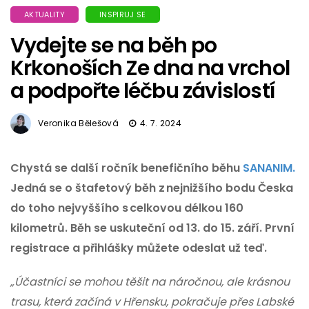
AKTUALITY
INSPIRUJ SE
Vydejte se na běh po
Krkonoších Ze dna na vrchol
a podpořte léčbu závislostí
Veronika Bělešová
4. 7. 2024
Chystá se další ročník benefičního běhu
SANANIM.
Jedná se o štafetový běh z nejnižšího bodu Česka
do toho nejvyššího s celkovou délkou 160
kilometrů. Běh se uskuteční od 13. do 15. září. První
registrace a přihlášky můžete odeslat už teď.
„Účastníci se mohou těšit na náročnou, ale krásnou
trasu, která začíná v Hřensku, pokračuje přes Labské