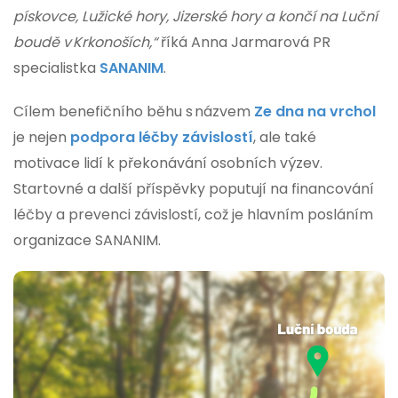
pískovce, Lužické hory, Jizerské hory a končí na Luční
boudě v Krkonoších,“
říká Anna Jarmarová PR
specialistka
SANANIM
.
Cílem benefičního běhu s názvem
Ze dna na vrchol
je nejen
podpora léčby závislostí
, ale také
motivace lidí k překonávání osobních výzev.
Startovné a další příspěvky poputují na financování
léčby a prevenci závislostí, což je hlavním posláním
organizace SANANIM.