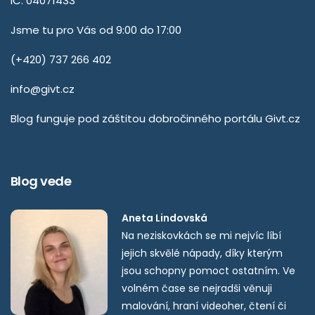
IČ: 04071433
Jsme tu pro Vás od 9:00 do 17:00
(+420) 737 266 402
info@givt.cz
Blog funguje pod záštitou dobročinného portálu
Givt.cz
Blog vede
Aneta Lindovská
Na neziskovkách se mi nejvíc líbí
jejich skvělé nápady, díky kterým
jsou schopny pomoct ostatním. Ve
volném čase se nejradši věnuji
malování, hraní videoher, čtení či