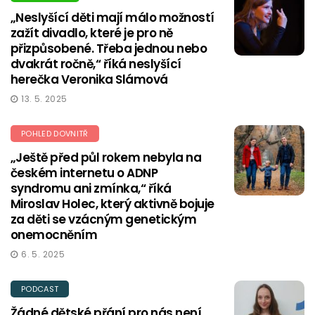
„Neslyšící děti mají málo možností
zažít divadlo, které je pro ně
přizpůsobené. Třeba jednou nebo
dvakrát ročně,“ říká neslyšící
herečka Veronika Slámová
13. 5. 2025
POHLED DOVNITŘ
„Ještě před půl rokem nebyla na
českém internetu o ADNP
syndromu ani zmínka,“ říká
Miroslav Holec, který aktivně bojuje
za děti se vzácným genetickým
onemocněním
6. 5. 2025
PODCAST
Žádné dětské přání pro nás není