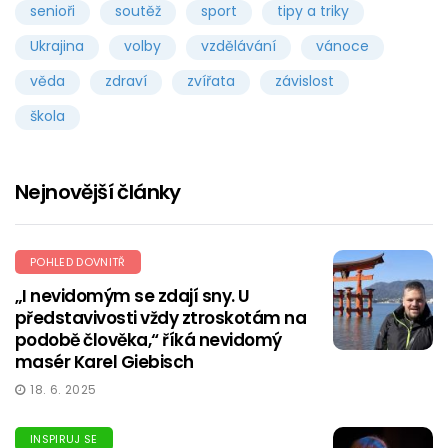
senioři
soutěž
sport
tipy a triky
Ukrajina
volby
vzdělávání
vánoce
věda
zdraví
zvířata
závislost
škola
Nejnovější články
POHLED DOVNITŘ
„I nevidomým se zdají sny. U
představivosti vždy ztroskotám na
podobě člověka,“ říká nevidomý
masér Karel Giebisch
18. 6. 2025
INSPIRUJ SE