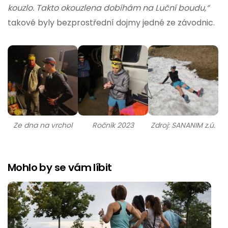
kouzlo. Takto okouzlena dobíhám na Luční boudu,“
takové byly bezprostřední dojmy jedné ze závodnic.
Ze dna na vrchol
Ročník 2023
Zdroj: SANANIM z.ú.
Mohlo by se vám líbit