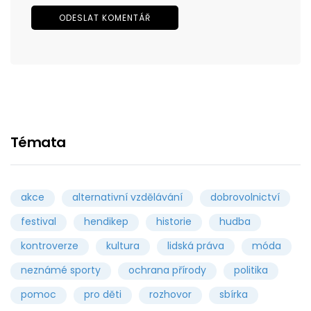
Témata
akce
alternativní vzdělávání
dobrovolnictví
festival
hendikep
historie
hudba
kontroverze
kultura
lidská práva
móda
neznámé sporty
ochrana přírody
politika
pomoc
pro děti
rozhovor
sbírka