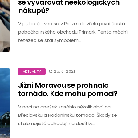
se vyvarovat neekologických
nákupů?
V půlce června se v Praze otevřela první česká
pobočka irského obchodu Primark. Tento módní
řetězec se stal symbolem…
25. 6. 2021
AKTUALITY
Jižní Moravou se prohnalo
tornádo. Kde mohu pomoci?
V noci na dnešek zasáhlo několik obcí na
Břeclavsku a Hodonínsku tornádo. Škody se
stále nejistě odhadují na desítky…