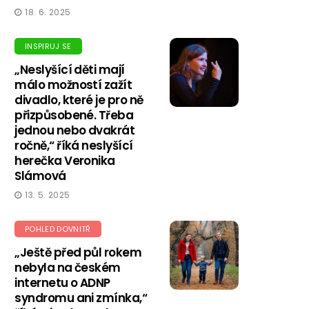
18. 6. 2025
INSPIRUJ SE
„Neslyšící děti mají
málo možností zažít
divadlo, které je pro ně
přizpůsobené. Třeba
jednou nebo dvakrát
ročně,“ říká neslyšící
herečka Veronika
Slámová
13. 5. 2025
POHLED DOVNITŘ
„Ještě před půl rokem
nebyla na českém
internetu o ADNP
syndromu ani zmínka,“