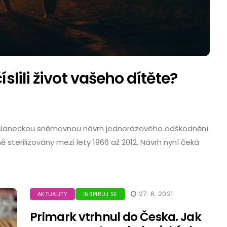
slili život vašeho dítěte?
Poslaneckou sněmovnou návrh jednorázového odškodnění
ě sterilizovány mezi lety 1966 až 2012. Návrh nyní čeká
27. 6. 2021
AKTUALITY
INSPIRUJ SE
Primark vtrhnul do Česka. Jak