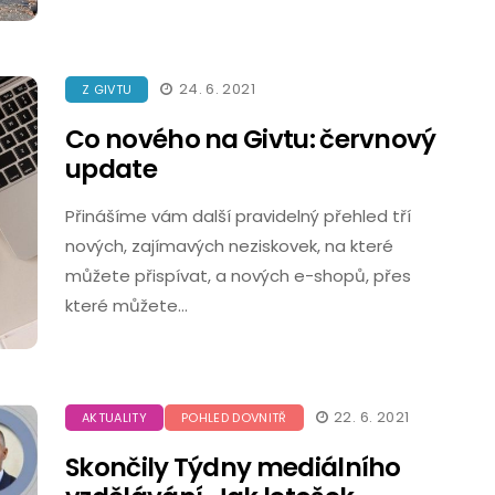
24. 6. 2021
Z GIVTU
Co nového na Givtu: červnový
update
Přinášíme vám další pravidelný přehled tří
nových, zajímavých neziskovek, na které
můžete přispívat, a nových e-shopů, přes
které můžete…
22. 6. 2021
AKTUALITY
POHLED DOVNITŘ
Skončily Týdny mediálního