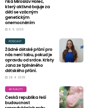
říká Miroslav Holec,
který aktivně bojuje za
děti se vzácným
genetickým
onemocněním
6. 5. 2025
PODCAST
Žádné dětské přání pro
nás není tabu, pokud je
opravdu od srdce. Kristy
Jana ze Splněného
dětského přání.
28. 4. 2025
AKTUALITY
Česká republika řeší
budoucnost