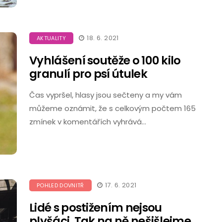
18. 6. 2021
AKTUALITY
Vyhlášení soutěže o 100 kilo
granulí pro psí útulek
Čas vypršel, hlasy jsou sečteny a my vám
můžeme oznámit, že s celkovým počtem 165
zmínek v komentářích vyhrává…
17. 6. 2021
POHLED DOVNITŘ
Lidé s postižením nejsou
plyšáci. Tak na ně nešišlejme