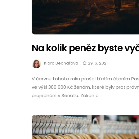
Na kolik peněz byste vyčí
Klára Bednářová
29. 6. 2021
V červnu tohoto roku prošel třetím čtením 
ve výši 300 000 Kč ženám, které byly protiprávn
projednání v Senátu. Zákon o…