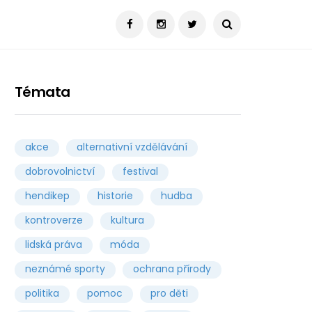
Témata
akce
alternativní vzdělávání
dobrovolnictví
festival
hendikep
historie
hudba
kontroverze
kultura
lidská práva
móda
neznámé sporty
ochrana přírody
politika
pomoc
pro děti