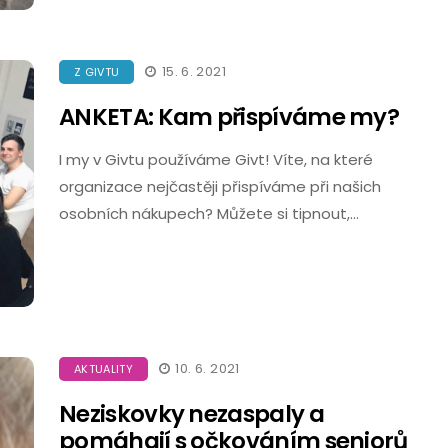
15. 6. 2021
Z GIVTU
ANKETA: Kam přispíváme my?
I my v Givtu používáme Givt! Víte, na které
organizace nejčastěji přispíváme při našich
osobních nákupech? Můžete si tipnout,…
10. 6. 2021
AKTUALITY
Neziskovky nezaspaly a
pomáhají s očkováním seniorů