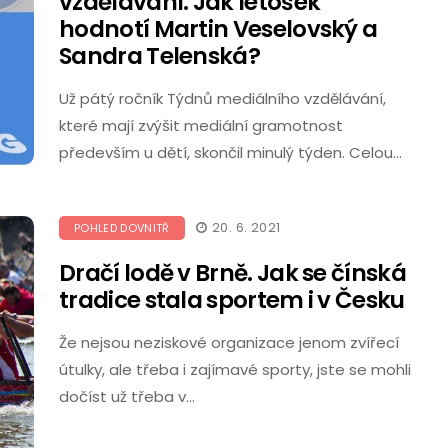
vzdělávání. Jak letošek
hodnotí Martin Veselovský a
Sandra Telenská?
Už pátý ročník Týdnů mediálního vzdělávání,
které mají zvýšit mediální gramotnost
především u dětí, skončil minulý týden. Celou…
20. 6. 2021
POHLED DOVNITŘ
Dračí lodě v Brně. Jak se čínská
tradice stala sportem i v Česku
Že nejsou neziskové organizace jenom zvířecí
útulky, ale třeba i zajímavé sporty, jste se mohli
dočíst už třeba v…