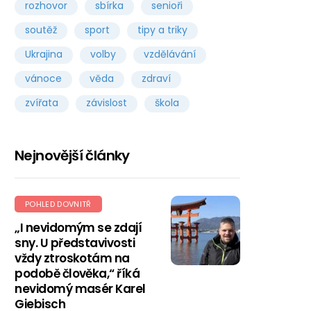
rozhovor
sbírka
senioři
soutěž
sport
tipy a triky
Ukrajina
volby
vzdělávání
vánoce
věda
zdraví
zvířata
závislost
škola
Nejnovější články
POHLED DOVNITŘ
„I nevidomým se zdají
sny. U představivosti
vždy ztroskotám na
podobě člověka,“ říká
nevidomý masér Karel
Giebisch