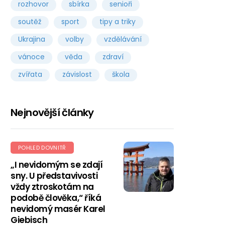
rozhovor
sbírka
senioři
soutěž
sport
tipy a triky
Ukrajina
volby
vzdělávání
vánoce
věda
zdraví
zvířata
závislost
škola
Nejnovější články
POHLED DOVNITŘ
„I nevidomým se zdají
sny. U představivosti
vždy ztroskotám na
podobě člověka,“ říká
nevidomý masér Karel
Giebisch