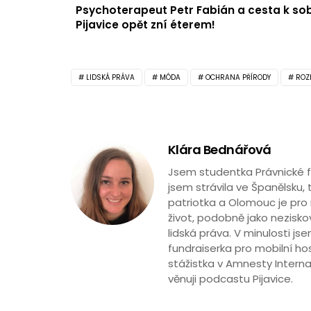
Psychoterapeut Petr Fabián a cesta k so
Pijavice opět zní éterem!
LIDSKÁ PRÁVA
MÓDA
OCHRANA PŘÍRODY
ROZ
Klára Bednářová
Jsem studentka Právnické fa
jsem strávila ve Španělsku, 
patriotka a Olomouc je pro 
život, podobně jako neziskov
lidská práva. V minulosti js
fundraiserka pro mobilní ho
stážistka v Amnesty Interna
věnuji podcastu Pijavice.