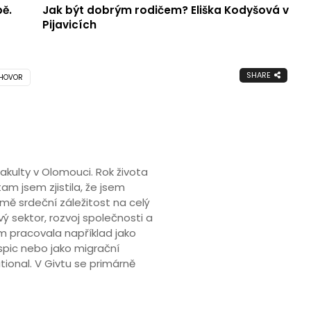
bě.
Jak být dobrým rodičem? Eliška Kodyšová v
Pijavicích
SHARE
HOVOR
kulty v Olomouci. Rok života
tam jsem zjistila, že jsem
mě srdeční záležitost na celý
ý sektor, rozvoj společnosti a
em pracovala například jako
spic nebo jako migrační
tional. V Givtu se primárně