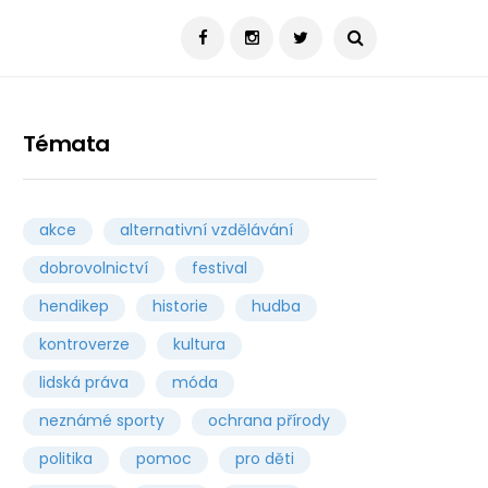
Témata
akce
alternativní vzdělávání
dobrovolnictví
festival
hendikep
historie
hudba
kontroverze
kultura
lidská práva
móda
neznámé sporty
ochrana přírody
politika
pomoc
pro děti