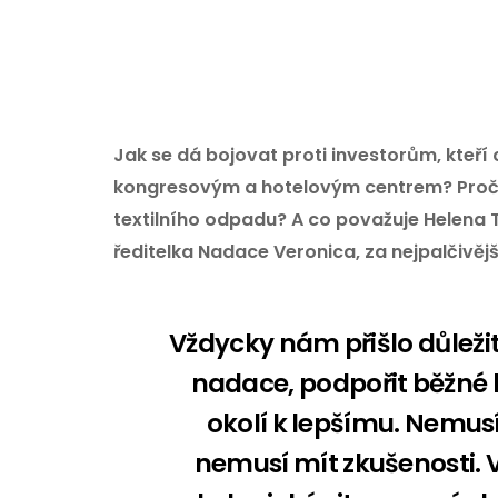
Jak se dá bojovat proti investorům, kteří 
kongresovým a hotelovým centrem? Proč 
textilního odpadu? A co považuje Helena
ředitelka Nadace Veronica, za nejpalčivěj
Vždycky nám přišlo důležité
nadace, podpořit běžné l
okolí k lepšímu. Nemusí
nemusí mít zkušenosti. 