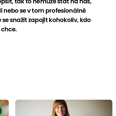
pšit, tak to nemůže stát na nás,
li nebo se v tom profesionálně
e snažit zapojit kohokoliv, kdo
chce.