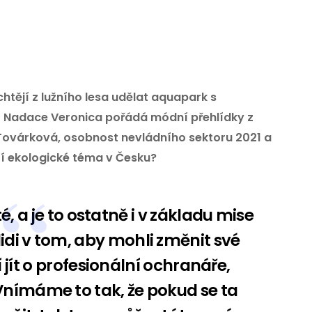
chtějí z lužního lesa udělat aquapark s
Nadace Veronica pořádá módní přehlídky z
 Továrková, osobnost nevládního sektoru 2021 a
ší ekologické téma v Česku?
, a je to ostatně i v základu mise
idi v tom, aby mohli změnit své
 jít o profesionální ochranáře,
Vnímáme to tak, že pokud se ta