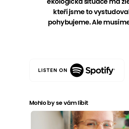
ekologická situace má zle
kteří jsme to vystudova
pohybujeme. Ale musíme s
Mohlo by se vám líbit