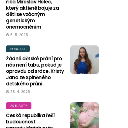
říká Miroslav Holec,
který aktivně bojuje za
děti se vzácným
genetickým
onemocněním
6. 5. 2025
PODCAST
Žádné dětské přání pro
nás není tabu, pokud je
opravdu od srdce. Kristy
Jana ze Splněného
dětského přání.
28. 4. 2025
AKTUALITY
Česká republika řeší
budoucnost