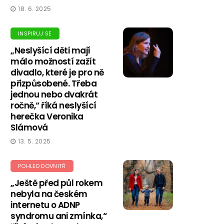
18. 6. 2025
INSPIRUJ SE
„Neslyšící děti mají
málo možností zažít
divadlo, které je pro ně
přizpůsobené. Třeba
jednou nebo dvakrát
ročně,“ říká neslyšící
herečka Veronika
Slámová
13. 5. 2025
POHLED DOVNITŘ
„Ještě před půl rokem
nebyla na českém
internetu o ADNP
syndromu ani zmínka,“