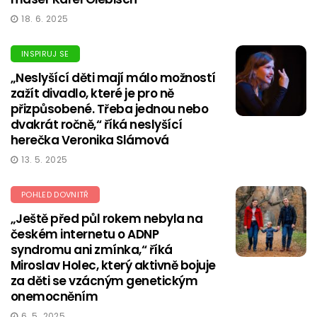
18. 6. 2025
INSPIRUJ SE
„Neslyšící děti mají málo možností
zažít divadlo, které je pro ně
přizpůsobené. Třeba jednou nebo
dvakrát ročně,“ říká neslyšící
herečka Veronika Slámová
13. 5. 2025
POHLED DOVNITŘ
„Ještě před půl rokem nebyla na
českém internetu o ADNP
syndromu ani zmínka,“ říká
Miroslav Holec, který aktivně bojuje
za děti se vzácným genetickým
onemocněním
6. 5. 2025