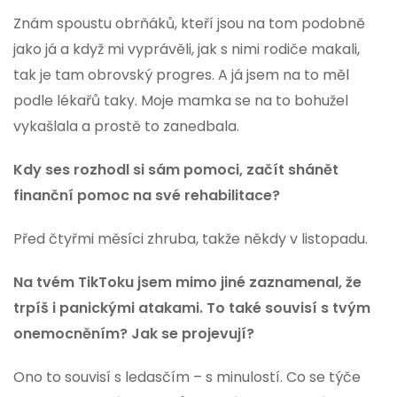
Znám spoustu obrňáků, kteří jsou na tom podobně
jako já a když mi vyprávěli, jak s nimi rodiče makali,
tak je tam obrovský progres. A já jsem na to měl
podle lékařů taky. Moje mamka se na to bohužel
vykašlala a prostě to zanedbala.
Kdy ses rozhodl si sám pomoci, začít shánět
finanční pomoc na své rehabilitace?
Před čtyřmi měsíci zhruba, takže někdy v listopadu.
Na tvém TikToku jsem mimo jiné zaznamenal, že
trpíš i panickými atakami. To také
souvisí s tvým
onemocněním? Jak se projevují?
Ono to souvisí s ledasčím – s minulostí. Co se týče