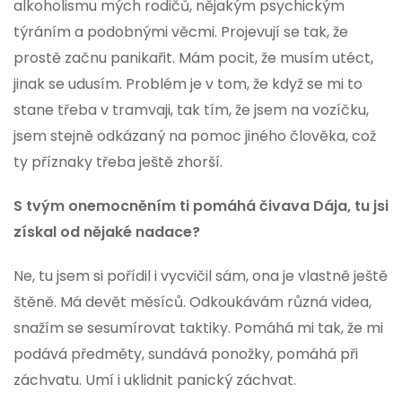
alkoholismu mých rodičů, nějakým psychickým
týráním a podobnými věcmi. Projevují se tak, že
prostě začnu panikařit. Mám pocit, že musím utéct,
jinak se udusím. Problém je v tom, že když se mi to
stane třeba v tramvaji, tak tím, že jsem na vozíčku,
jsem stejně odkázaný na pomoc jiného člověka, což
ty příznaky třeba ještě zhorší.
S tvým onemocněním ti pomáhá čivava Dája, tu jsi
získal od nějaké nadace?
Ne, tu jsem si pořídil i vycvičil sám, ona je vlastně ještě
štěně. Má devět měsíců. Odkoukávám různá videa,
snažím se sesumírovat taktiky. Pomáhá mi tak, že mi
podává předměty, sundává ponožky, pomáhá při
záchvatu. Umí i uklidnit panický záchvat.