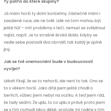
Ty patříš do které skupiny?
Já mám horší ty dolní končetiny, částečně mám i
zasažené ruce, ale ne tolik. Lidé na tom mohou být
ještě hůř – mít problémy s řečí, nemusí se zvládnout
najíst, napít. Je to strašně široká škála. Kdyby se
vedle sebe postavili dva obrnáři, tak každý je úplně
jiný.
Jak se tvé onemocnění bude v budoucnosti
vyvíjet?
Lékaři říkají, že se to nehorší, ale není to tak. Ono se
to s věkem horší. Jako dítě jsem ještě chodil o
berlích, vůbec jsem nebyl na vozíku. A teď jsem rád,
že tady sedím. Že ujdu, to co ujdu a právě proto jsem
se s tím rozhodl něco dělat, protože mí rodiče s tím