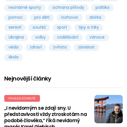
neznámé sporty
ochrana přírody
politika
pomoc
pro děti
rozhovor
sbírka
senioři
soutěž
sport
tipy a triky
Ukrajina
volby
vzdělávání
vánoce
věda
zdraví
zvířata
závislost
škola
Nejnovější články
POHLED DOVNITŘ
„I nevidomým se zdají sny. U
představivosti vždy ztroskotám na
podobě člověka,“ říká nevidomý
masér Karel Giebisch