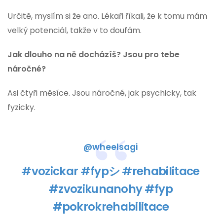
Určitě, myslím si že ano. Lékaři říkali, že k tomu mám
velký potenciál, takže v to doufám.
Jak dlouho na ně docházíš? Jsou pro tebe
náročné?
Asi čtyři měsíce. Jsou náročné, jak psychicky, tak
fyzicky.
@wheelsagi
#vozickar
#fypシ
#rehabilitace
#zvozikunanohy
#fyp
#pokrokrehabilitace