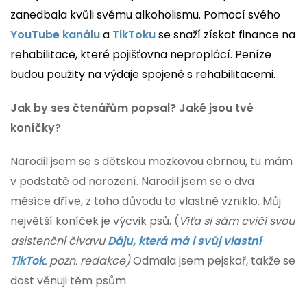
zanedbala kvůli svému alkoholismu. Pomocí svého
YouTube kanálu
a
TikToku
se snaží získat finance na
rehabilitace, které pojišťovna neproplácí. Peníze
budou použity na výdaje spojené s rehabilitacemi.
Jak by ses čtenářům popsal? Jaké jsou tvé
koníčky?
Narodil jsem se s dětskou mozkovou obrnou, tu mám
v podstatě od narození. Narodil jsem se o dva
měsíce dříve, z toho důvodu to vlastně vzniklo. Můj
největší koníček je výcvik psů. (
Víťa
si sám cvičí svou
asistenční čivavu
Dáju, která má i svůj vlastní
TikTok
. pozn. redakce)
Odmala jsem pejskař, takže se
dost věnuji těm psům.