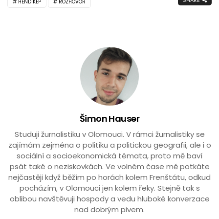
SHARE
HENDIKEP
ROZHOVOR
Šimon Hauser
Studuji žurnalistiku v Olomouci. V rámci žurnalistiky se
zajímám zejména o politiku a politickou geografii, ale i o
sociální a socioekonomická témata, proto mě baví
psát také o neziskovkách. Ve volném čase mě potkáte
nejčastěji když běžím po horách kolem Frenštátu, odkud
pocházím, v Olomouci jen kolem řeky. Stejně tak s
oblibou navštěvuji hospody a vedu hluboké konverzace
nad dobrým pivem.