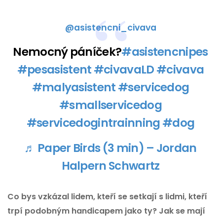
@asistencni_civava
Nemocný páníček?
#asistencnipes
#pesasistent
#civavaLD
#civava
#malyasistent
#servicedog
#smallservicedog
#servicedogintrainning
#dog
♬ Paper Birds (3 min) – Jordan
Halpern Schwartz
Co bys vzkázal lidem, kteří se setkají s lidmi, kteří
trpí podobným handicapem jako ty? Jak se mají