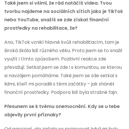
Také jsem si všiml, že rád natáčíš videa. Tvou
tvorbu najdeme na sociálních sítích jako je TikTok
nebo
YouTube, snažíš se zde získat finanční
prostředky na rehabilitace, že?
Ano, TikTok vznikl hlavně kvůli rehabilitacím, tam je
široká škála lidí různého věku. Proto jsem se to snažil
využít i tímto způsobem. Pozitivní reakce zde
převažují. Setkal jsem se zde i s komunitou, se kterou
si navzájem pomáháme. Také jsem se zde setkal s
lidmi, kteří mi poradili s těmi začátky – jak shánět
finanční prostředky. Podpora lidí byla strašně fajn.
Přesunem se k tvému onemocnění. Kdy se u tebe
objevily první příznaky?
Od narození, ale začalo se projevovat když mi byly