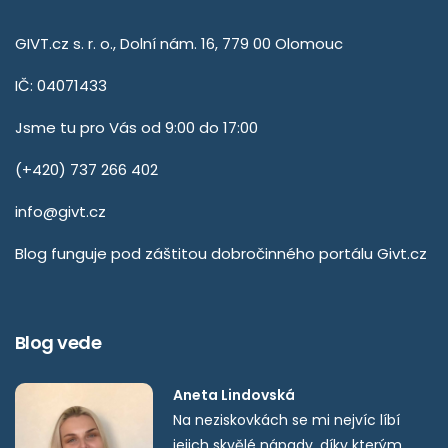
GIVT.cz s. r. o., Dolní nám. 16, 779 00 Olomouc
IČ: 04071433
Jsme tu pro Vás od 9:00 do 17:00
(+420) 737 266 402
info@givt.cz
Blog funguje pod záštitou dobročinného portálu
Givt.cz
Blog vede
Aneta Lindovská
Na neziskovkách se mi nejvíc líbí
jejich skvělé nápady, díky kterým