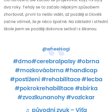
dva roky. Tehdy se to začalo nějakým způsobem
zhoršovat, první to nešlo vidět, až později si člověk
začne všímat, že je něco špatně. Na základní i střední
škole jsem se později dokonce setkal i s šikanou.
@wheelsagi
#dmo
#cerebralpalsy
#obrna
#mozkováobrna
#handicap
#postižení
#rehabilitace
#lecba
#pokrokrehabilitace
#sbírka
#zvozikunanohy
#vozickar
♬ původní zvuk – Víťa