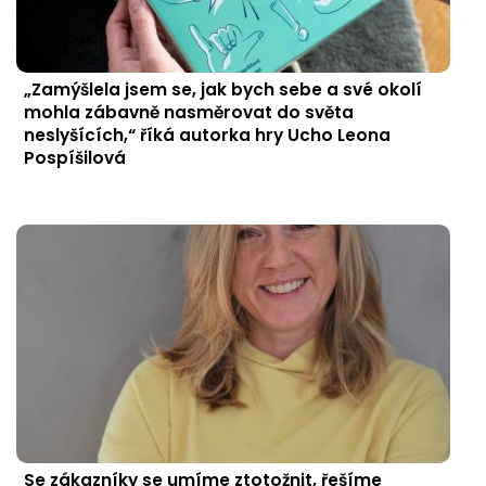
„Zamýšlela jsem se, jak bych sebe a své okolí
mohla zábavně nasměrovat do světa
neslyšících,“ říká autorka hry Ucho Leona
Pospíšilová
Se zákazníky se umíme ztotožnit, řešíme