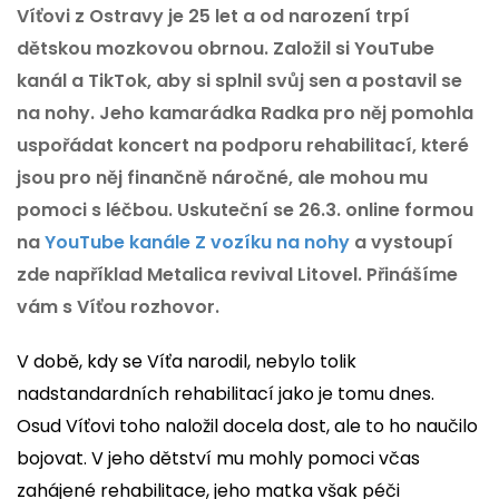
Víťovi z Ostravy je 25 let a od narození trpí
dětskou mozkovou obrnou. Založil si YouTube
kanál a TikTok, aby si splnil svůj sen a postavil se
na nohy. Jeho kamarádka Radka pro něj pomohla
uspořádat koncert na podporu rehabilitací, které
jsou pro něj finančně náročné, ale mohou mu
pomoci s léčbou. Uskuteční se 26.3. online formou
na
YouTube kanále Z vozíku na nohy
a vystoupí
zde například Metalica revival Litovel. Přinášíme
vám s Víťou rozhovor.
V době, kdy se Víťa narodil, nebylo tolik
nadstandardních rehabilitací jako je tomu dnes.
Osud Víťovi toho naložil docela dost, ale to ho naučilo
bojovat. V jeho dětství mu mohly pomoci včas
zahájené rehabilitace, jeho matka však péči