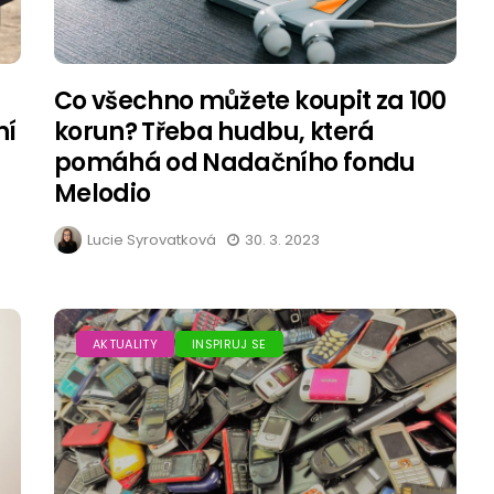
Co všechno můžete koupit za 100
ní
korun? Třeba hudbu, která
pomáhá od Nadačního fondu
Melodio
Lucie Syrovatková
30. 3. 2023
AKTUALITY
INSPIRUJ SE