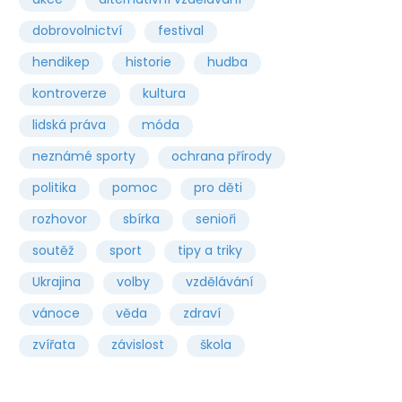
dobrovolnictví
festival
hendikep
historie
hudba
kontroverze
kultura
lidská práva
móda
neznámé sporty
ochrana přírody
politika
pomoc
pro děti
rozhovor
sbírka
senioři
soutěž
sport
tipy a triky
Ukrajina
volby
vzdělávání
vánoce
věda
zdraví
zvířata
závislost
škola