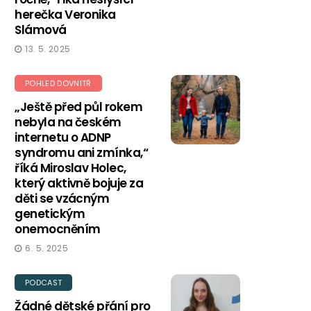
herečka Veronika
Slámová
13. 5. 2025
POHLED DOVNITŘ
„Ještě před půl rokem
nebyla na českém
internetu o ADNP
syndromu ani zmínka,“
říká Miroslav Holec,
který aktivně bojuje za
děti se vzácným
genetickým
onemocněním
6. 5. 2025
PODCAST
Žádné dětské přání pro