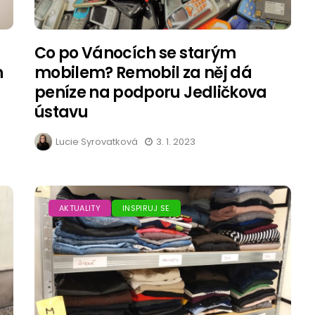
Co po Vánocích se starým
h
mobilem? Remobil za něj dá
peníze na podporu Jedličkova
ústavu
Lucie Syrovatková
3. 1. 2023
AKTUALITY
INSPIRUJ SE