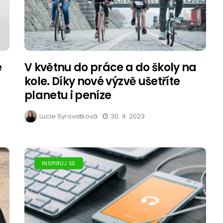
é
V květnu do práce a do školy na
kole. Díky nové výzvě ušetříte
planetu i peníze
Lucie Syrovatková
30. 4. 2023
INSPIRUJ SE