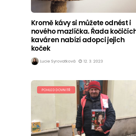
Kromě kávy si můžete odnést i
nového mazlíčka. Řada kočičíc
kaváren nabízí adopci jejich
koček
Lucie Syrovatková
12. 3. 2023
POHLED DOVNITŘ