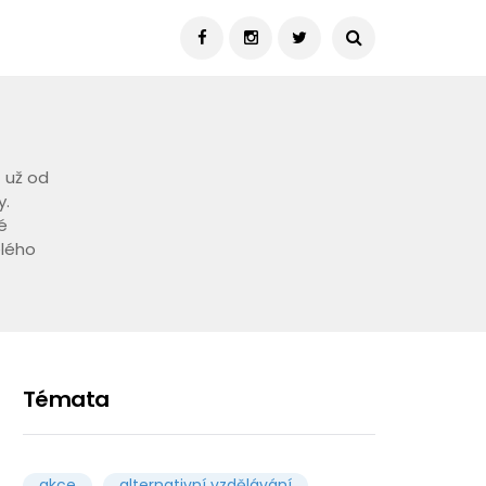
t už od
y.
é
elého
Témata
akce
alternativní vzdělávání