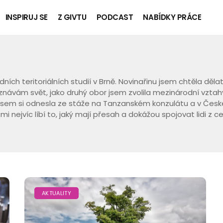
INSPIRUJ SE
Z GIVTU
PODCAST
NABÍDKY PRÁCE
ch teritoriálních studií v Brně. Novinařinu jsem chtěla děla
návám svět, jako druhý obor jsem zvolila mezinárodní vztah
jsem si odnesla ze stáže na Tanzanském konzulátu a v Česk
mi nejvíc líbí to, jaký mají přesah a dokážou spojovat lidi z c
AKTUALITY