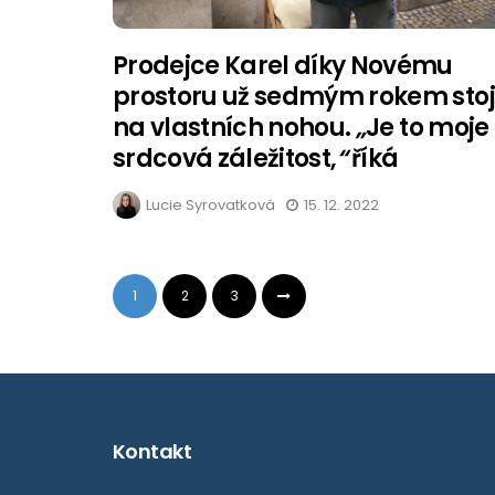
Prodejce Karel díky Novému
prostoru už sedmým rokem stoj
na vlastních nohou.
„
Je to moje
srdcová záležitost,
“
říká
Lucie Syrovatková
15. 12. 2022
1
2
3
Kontakt