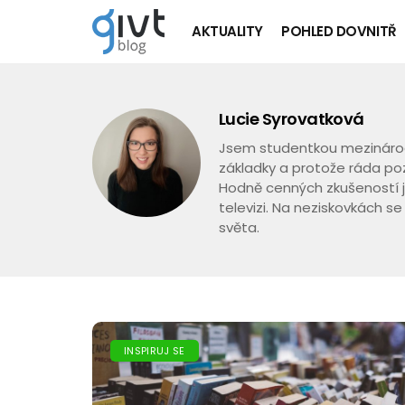
AKTUALITY
POHLED DOVNITŘ
Lucie Syrovatková
Jsem studentkou mezinárodní
základky a protože ráda poz
Hodně cenných zkušeností 
televizi. Na neziskovkách se 
světa.
INSPIRUJ SE