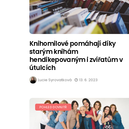
Knihomilové pomáhají díky
starým knihám
hendikepovaným i zvířatům v
útulcích
Lucie Syrovatková
13. 6. 2023
POHLED DOVNITŘ