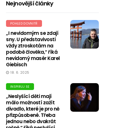
Nejnovější články
POHLED DOVNITŘ
„I nevidomým se zdají
sny. U představivosti
vždy ztroskotám na
podobě člověka,“ říká
nevidomý masér Karel
Giebisch
18. 6. 2025
INSPIRUJ SE
„Neslyšící děti mají
málo možností zažít
divadlo, které je pro ně
přizpůsobené. Třeba
jednou nebo dvakrát
ročně,“ říká neslyšící