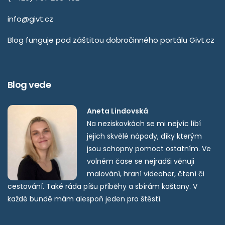
info@givt.cz
Blog funguje pod záštitou dobročinného portálu
Givt.cz
Blog vede
Aneta Lindovská
Na neziskovkách se mi nejvíc líbí
jejich skvělé nápady, díky kterým
jsou schopny pomoct ostatním. Ve
volném čase se nejradši věnuji
malování, hraní videoher, čtení či
cestování. Také ráda píšu příběhy a sbírám kaštany. V
každé bundě mám alespoň jeden pro štěstí.