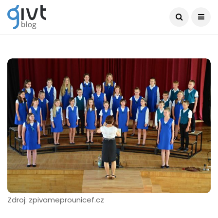
Zdroj: zpivameprounicef.cz