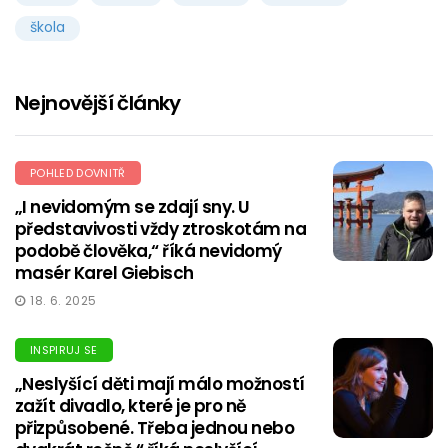
škola
Nejnovější články
POHLED DOVNITŘ
„I nevidomým se zdají sny. U
představivosti vždy ztroskotám na
podobě člověka,“ říká nevidomý
masér Karel Giebisch
18. 6. 2025
INSPIRUJ SE
„Neslyšící děti mají málo možností
zažít divadlo, které je pro ně
přizpůsobené. Třeba jednou nebo