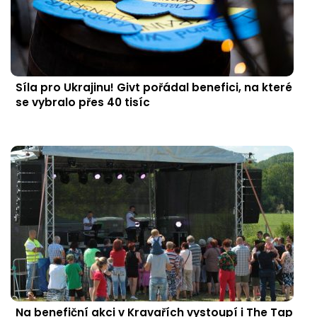
Síla pro Ukrajinu! Givt pořádal benefici, na které
se vybralo přes 40 tisíc
Na benefiční akci v Kravařích vystoupí i The Tap