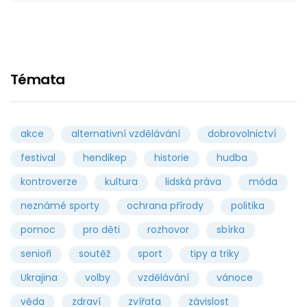
Témata
akce
alternativní vzdělávání
dobrovolnictví
festival
hendikep
historie
hudba
kontroverze
kultura
lidská práva
móda
neznámé sporty
ochrana přírody
politika
pomoc
pro děti
rozhovor
sbírka
senioři
soutěž
sport
tipy a triky
Ukrajina
volby
vzdělávání
vánoce
věda
zdraví
zvířata
závislost