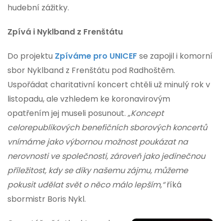
hudební zážitky.
Zpívá i Nyklband z Frenštátu
Do projektu
Zpíváme pro UNICEF
se zapojil i komorní
sbor Nyklband z Frenštátu pod Radhoštěm.
Uspořádat charitativní koncert chtěli už minulý rok v
listopadu, ale vzhledem ke koronavirovým
opatřením jej museli posunout.
„Koncept
celorepublikových benefičních sborových koncertů
vnímáme jako výbornou možnost poukázat na
nerovnosti ve společnosti, zároveň jako jedinečnou
příležitost, kdy se díky našemu zájmu, můžeme
pokusit udělat svět o něco málo lepším,“
říká
sbormistr Boris Nykl.