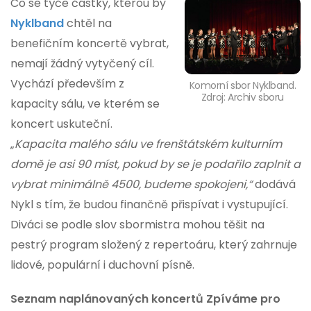
Co se týče částky, kterou by
Nyklband
chtěl na
benefičním koncertě vybrat,
nemají žádný vytyčený cíl.
Vychází především z
Komorní sbor Nyklband.
Zdroj: Archiv sboru
kapacity sálu, ve kterém se
koncert uskuteční.
„
Kapacita malého sálu ve frenštátském kulturním
domě je asi 90 míst, pokud by se je podařilo zaplnit a
vybrat minimálně 4500, budeme spokojeni,“
dodává
Nykl s tím, že budou finančně přispívat i vystupující.
Diváci se podle slov sbormistra mohou těšit na
pestrý program složený z repertoáru, který zahrnuje
lidové, populární i duchovní písně.
Seznam naplánovaných koncertů Zpíváme pro