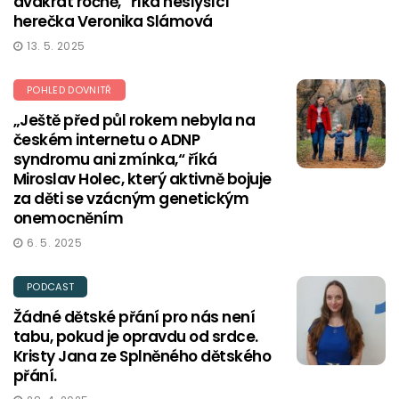
dvakrát ročně,“ říká neslyšící
herečka Veronika Slámová
13. 5. 2025
POHLED DOVNITŘ
„Ještě před půl rokem nebyla na
českém internetu o ADNP
syndromu ani zmínka,“ říká
Miroslav Holec, který aktivně bojuje
za děti se vzácným genetickým
onemocněním
6. 5. 2025
PODCAST
Žádné dětské přání pro nás není
tabu, pokud je opravdu od srdce.
Kristy Jana ze Splněného dětského
přání.