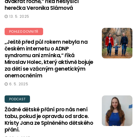
dvakrát ročně,“ říká neslyšící
herečka Veronika Slámová
13. 5. 2025
POHLED DOVNITŘ
„Ještě před půl rokem nebyla na
českém internetu o ADNP
syndromu ani zmínka,“ říká
Miroslav Holec, který aktivně bojuje
za děti se vzácným genetickým
onemocněním
6. 5. 2025
PODCAST
Žádné dětské přání pro nás není
tabu, pokud je opravdu od srdce.
Kristy Jana ze Splněného dětského
přání.