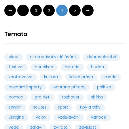
1
2
3
4
5
Témata
akce
alternativní vzdělávání
dobrovolnictví
festival
hendikep
historie
hudba
kontroverze
kultura
lidská práva
móda
neznámé sporty
ochrana přírody
politika
pomoc
pro děti
rozhovor
sbírka
senioři
soutěž
sport
tipy a triky
Ukrajina
volby
vzdělávání
vánoce
věda
zdraví
zvířata
závislost