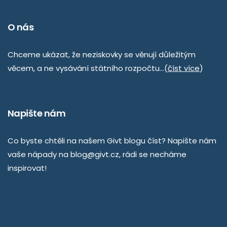
O nás
Chceme ukázat, že neziskovky se věnují důležitým
věcem, a ne vysávání státního rozpočtu…(
číst více
)
Napište nám
Co byste chtěli na našem Givt blogu číst? Napište nám
vaše nápady na
blog@givt.cz
, rádi se necháme
inspirovat!