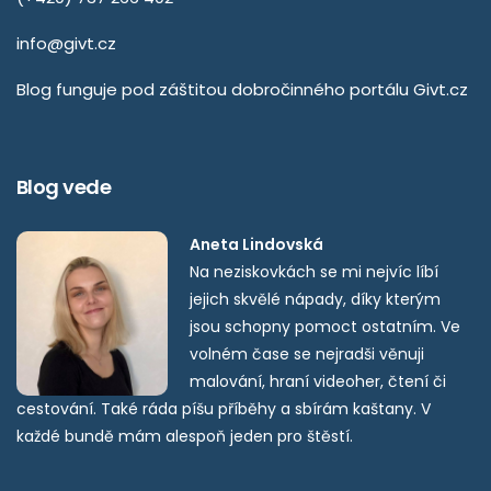
info@givt.cz
Blog funguje pod záštitou dobročinného portálu
Givt.cz
Blog vede
Aneta Lindovská
Na neziskovkách se mi nejvíc líbí
jejich skvělé nápady, díky kterým
jsou schopny pomoct ostatním. Ve
volném čase se nejradši věnuji
malování, hraní videoher, čtení či
cestování. Také ráda píšu příběhy a sbírám kaštany. V
každé bundě mám alespoň jeden pro štěstí.