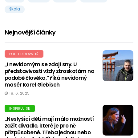
škola
Nejnovější články
POHLED DOVNITŘ
„I nevidomým se zdají sny. U
představivosti vždy ztroskotám na
podobě člověka,“ říká nevidomý
masér Karel Giebisch
18. 6. 2025
INSPIRUJ SE
„Neslyšící děti mají málo možností
zažít divadlo, které je pro ně
přizpůsobené. Třeba jednou nebo